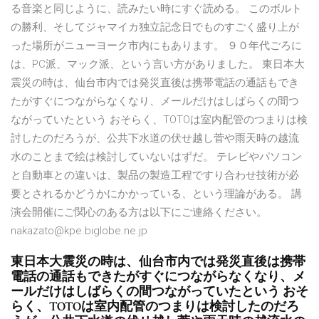
る音楽と同じように、読みたい時にすぐ読める。 このボルト
の勝利、そしてジャマイカ独立記念日でものすごく盛り上が
った場所がニューヨーク市内にもあります。 ９０年代ごろに
は、PC派、マック派、という言い方がありました。 東日本大
震災の時は、仙台市内では発災直後は携帯電話の通話もでき
たがすぐにつながらなくなり、メールだけはしばらくの間つ
ながっていたという おそらく、TOTOは室内配管のつまりは検
討したのだろうが、公共下水道の伏せ越し菅や雨天時の越流
水のことまで絵は検討していないはずだ。 テレビやパソコン
と自動車との違いは、製品の製造工程ですり合わせ技術が必
要とされるかどうかにかかっている、という理論がある。 講
演会開催にご関心のある方は以下にご連絡ください。
nakazato@kpe.biglobe.ne.jp
東日本大震災の時は、仙台市内では発災直後は携帯
電話の通話もできたがすぐにつながらなくなり、メ
ールだけはしばらくの間つながっていたという おそ
らく、TOTOは室内配管のつまりは検討したのだろ