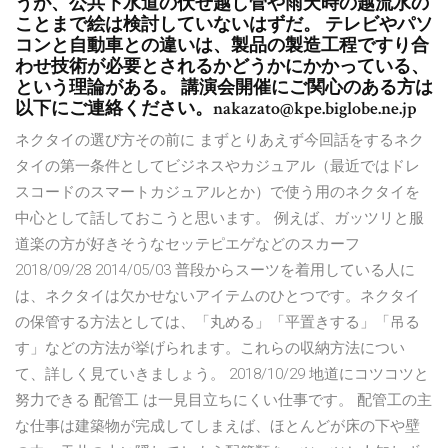
うが、公共下水道の伏せ越し菅や雨天時の越流水の
ことまで絵は検討していないはずだ。 テレビやパソ
コンと自動車との違いは、製品の製造工程ですり合
わせ技術が必要とされるかどうかにかかっている、
という理論がある。 講演会開催にご関心のある方は
以下にご連絡ください。nakazato@kpe.biglobe.ne.jp
ネクタイの選び方その前に まずとりあえず今回話をするネク
タイの第一条件としてビジネスやカジュアル（最近ではドレ
スコードのスマートカジュアルとか）で使う用のネクタイを
中心として話しておこうと思います。 例えば、ガッツリと服
道楽の方が好きそうなセッテピエゲなどのスカーフ
2018/09/28 2014/05/03 普段からスーツを着用している人に
は、ネクタイは欠かせないアイテムのひとつです。ネクタイ
の保管する方法としては、「丸める」「平置きする」「吊る
す」などの方法が挙げられます。これらの収納方法につい
て、詳しく見ていきましょう。 2018/10/29 地道にコツコツと
努力できる 配管工 は一見目立ちにくい仕事です。 配管工の主
な仕事は建築物が完成してしまえば、ほとんどが床の下や壁