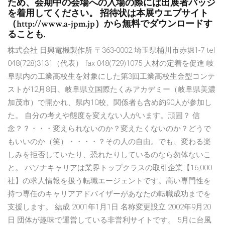
ため、会期中の会場への入場の際には出展者バッジ
を着用してください。 招待状は本展ウエブサイト
（http://www.a-jpm.jp）から無料でダウンロードす
ることも.
株式会社 日興電機製作所 〒363-0002 埼玉県桶川市赤堀1-7 tel
048(728)3131（代表） fax 048(729)1075 人材の定着を促進 岐
阜県内の工業高校生を対象にした第3回工業高校生金型コンテ
ストが12月8日、岐阜県立国際たくみアカデミー（岐阜県美濃
加茂市）で開かれ、県内10校、関係者も含め約90人が参加し
た。 自分の考えや態度を変えない人がいます。頑固？ 信
念？？・・・変えられないのか？変えたくないのか？どうで
もいいのか（笑）・・・・？その人の自由。でも、変わる楽
しみを拒否していたり、恐れたりしているのなら勿体ないこ
と。 パソナキャリアは業界トップクラスの取引企業【16,000
社】の求人情報を扱う転職エージェントです。高い専門性を
持つ専任のキャリアアドバイザーがあなたの転職成功までを
支援します。 結成 2001年1月1日 名称変更設立 2002年9月20
日 団体が趣味で運営している非営利サイトです。 5月に台風