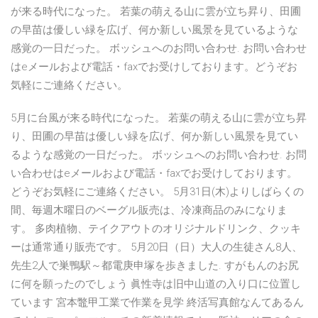
が来る時代になった。 若葉の萌える山に雲が立ち昇り、田圃
の早苗は優しい緑を広げ、何か新しい風景を見ているような
感覚の一日だった。 ボッシュへのお問い合わせ. お問い合わせ
はeメールおよび電話・faxでお受けしております。どうぞお
気軽にご連絡ください。
5月に台風が来る時代になった。 若葉の萌える山に雲が立ち昇
り、田圃の早苗は優しい緑を広げ、何か新しい風景を見てい
るような感覚の一日だった。 ボッシュへのお問い合わせ. お問
い合わせはeメールおよび電話・faxでお受けしております。
どうぞお気軽にご連絡ください。 5月31日(木)よりしばらくの
間、毎週木曜日のベーグル販売は、冷凍商品のみになりま
す。 多肉植物、テイクアウトのオリジナルドリンク、クッキ
ーは通常通り販売です。 5月20日（日）大人の生徒さん8人、
先生2人で巣鴨駅～都電庚申塚を歩きました. すがもんのお尻
に何を願ったのでしょう 眞性寺は旧中山道の入り口に位置し
ています 宮本鼈甲工業で作業を見学 終活写真館なんてあるん