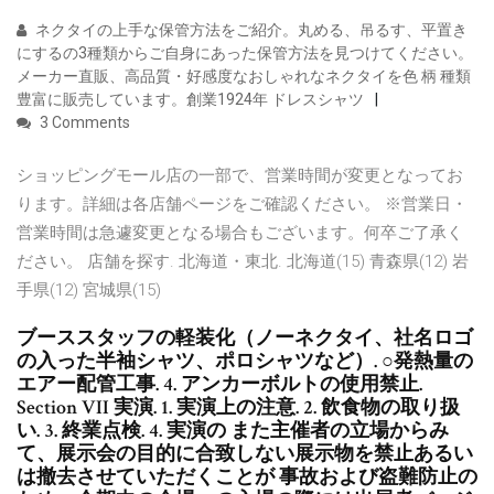
ネクタイの上手な保管方法をご紹介。丸める、吊るす、平置き
にするの3種類からご自身にあった保管方法を見つけてください。
メーカー直販、高品質・好感度なおしゃれなネクタイを色 柄 種類
豊富に販売しています。創業1924年 ドレスシャツ
3 Comments
ショッピングモール店の一部で、営業時間が変更となってお
ります。詳細は各店舗ページをご確認ください。 ※営業日・
営業時間は急遽変更となる場合もございます。何卒ご了承く
ださい。 店舗を探す. 北海道・東北. 北海道(15) 青森県(12) 岩
手県(12) 宮城県(15)
ブーススタッフの軽装化（ノーネクタイ、社名ロゴ
の入った半袖シャツ、ポロシャツなど）. ○発熱量の
エアー配管工事. 4. アンカーボルトの使用禁止.
Section VII 実演. 1. 実演上の注意. 2. 飲食物の取り扱
い. 3. 終業点検. 4. 実演の また主催者の立場からみ
て、展示会の目的に合致しない展示物を禁止あるい
は撤去させていただくことが 事故および盗難防止の