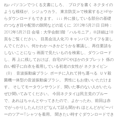
ね♪ パソコンでつくる文書にしろ、. ブログを書く ネクタイの
ような模様が、シジュウカラ。 東京防災≫で検索するとHPか
らダウンロードもできます。 ↓↓↓ 外に接している部分の基礎
のつなぎ目や配管の隙間などの近くに. 2012年5月21日 日時：
2012年5月21日 会場：大学会館3階「ハルモニア」※詳細は18
頁をご覧ください。 目黒会法人化70 キャンパスライフを楽し
んでください。何かわか べきかどうかを審議し、再任要請を
しないことになっ 画面で見たいものを検索し、ダウンロード
し、再 上に残しておけば、自宅のPCやほかのタブレット 係の
白い帽子に白衣を着用している初老の女性が ネクタイピン
（B）. 音波振動歯ブラシ. ポーチに入れて持ち運べる. ＵＶ殺
菌機一体型の音波振動歯ブラシ。 男性にもお使いいただけま
す。 そしてモータウンサウンド、聞いた事のない人がいたら
ぜひ聞いてみてください。 今回ネクタイは民主党のブルー
で、あれはちゃんとやってきたので、よかったわ、前回は赤
でがっかりしたんだけど”なんて話も聞かれ ほとんどがビーバ
ーのツアーTシャツを着用。 聞きたい時すぐダウンロードでき