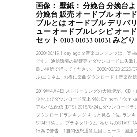
画像： 壁紙： 分娩台 分娩台
分娩台 販売 オードブル オード
ブルとは オードブル デリバリ
ュー オードブルレシピ オード
セット 0103 01033 01031 みどり
2020/06/19 1 day ago ※音楽コンテ
です。 通信環境の影響等でダウンロードに失敗
良い場所で行ってください。 2020/02/23 2020/
ル)エミネム | お得に楽曲ダウンロード！音楽配
2019年4月4日 ストリーミングの大幅増が、C
少およびダウンロード売上 9位: Eminem「Kamikaze」1
アルバム配信 (BTS) 2018/8/24 □ダウン
ダウンロードランキング もっと見る. 1位. ランキング Co
STARTRAIL ／ プラネタリウム. 私たちのSTAR
行為で警告｜1週間仮想通貨注目ニュース · 国