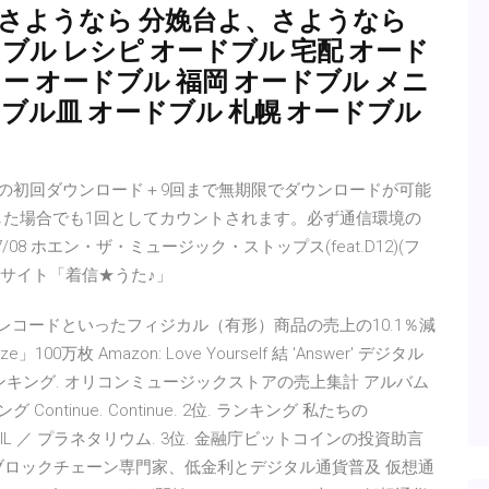
よさようなら 分娩台よ、さようなら
ブル レシピ オードブル 宅配 オード
ー オードブル 福岡 オードブル メニ
ブル皿 オードブル 札幌 オードブル
ンツは、楽曲の初回ダウンロード＋9回まで無期限でダウンロードが可能
した場合でも1回としてカウントされます。必ず通信環境の
07/08 ホエン・ザ・ミュージック・ストップス(feat.D12)(フ
信サイト「着信★うた♪」
D・レコードといったフィジカル（有形）商品の売上の10.1％減
00万枚 Amazon: Love Yourself 結 'Answer' デジタル
ロードランキング. オリコンミュージックストアの売上集計 アルバム
ntinue. Continue. 2位. ランキング 私たちの
TRAIL ／ プラネタリウム. 3位. 金融庁ビットコインの投資助言
連ブロックチェーン専門家、低金利とデジタル通貨普及 仮想通