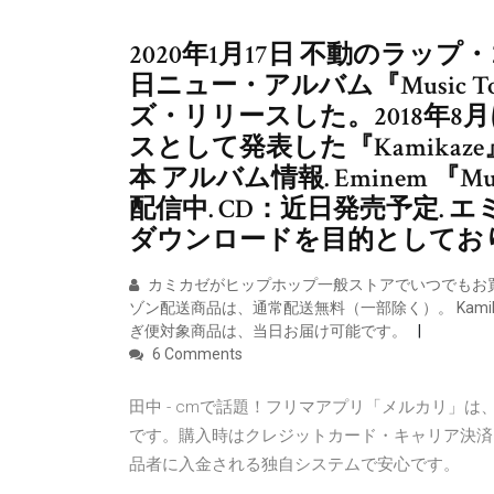
2020年1月17日 不動のラッ
日ニュー・アルバム『Music To 
ズ・リリースした。2018年
スとして発表した『Kamikaz
本 アルバム情報. Eminem 『Musi
配信中. CD：近日発売予定. エミ
ダウンロードを目的としてお
カミカゼがヒップホップ一般ストアでいつでもお
ゾン配送商品は、通常配送無料（一部除く）。 Kam
ぎ便対象商品は、当日お届け可能です。
6 Comments
田中 - cmで話題！フリマアプリ「メルカリ」
です。購入時はクレジットカード・キャリア決済
品者に入金される独自システムで安心です。