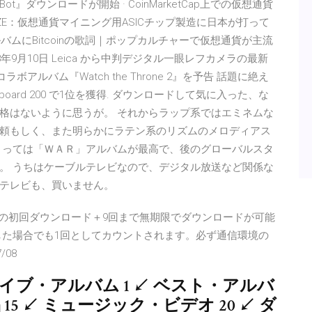
t』ダウンロードが開始 · CoinMarketCap上での仮想通貨
IKAZE：仮想通貨マイニング用ASICチップ製造に日本が打って
ルバムにBitcoinの歌詞｜ポップカルチャーで仮想通貨が主流
018年9月10日 Leica から中判デジタル一眼レフカメラの最新
新作コラボアルバム『Watch the Throne 2』を予告 話題に絶え
illboard 200 で1位を獲得. ダウンロードして気に入った、な
格はないように思うが。 それからラップ系ではエミネムな
頼もしく、また明らかにラテン系のリズムのメロディアス
とっては「ＷＡＲ」アルバムが最高で、後のグローバルスタ
。 うちはケーブルテレビなので、デジタル放送など関係な
テレビも、買いません。
ンツは、楽曲の初回ダウンロード＋9回まで無期限でダウンロードが可能
した場合でも1回としてカウントされます。必ず通信環境の
/08
ライブ・アルバム 1 ↙ ベスト・アルバ
品 15 ↙ ミュージック・ビデオ 20 ↙ ダ