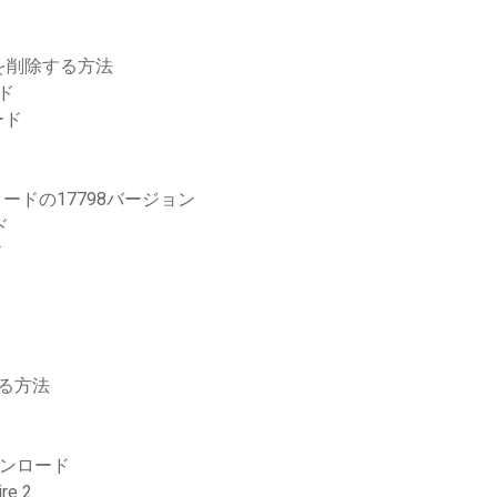
リを削除する方法
ード
ード
ードの17798バージョン
ド
ド
する方法
ウンロード
e 2