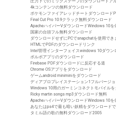
圧力下でのミックステープのダウンロードア
4kコンテンツの無料ダウンロード
ポケモンファイアレッドチートダウンロードP
Final Cut Pro 10.9クラック無料ダウンロード
ApacheハイパーVダウンロードWindows 10を備
国家の台頭フル無料ダウンロード
ダウンロードせずにPCでsnapchatを使用で
HTMLでPDFのダウンロードリンク
Intel管理インターフェイスwindows 10ダウ
ボルボアプリのダウンロード
Firebase PDFダウンロードに反応する道
Chrome OSアプリをダウンロード
ゲームandroid miniminiをダウンロード
ディアブロプレイステーション1フルバージョ
Windows 10用のガーミンコネクトモバイル
Ricky martin songs mp3ダウンロード無料
ApacheハイパーVダウンロードWindows 10を備
あなたはps4で最も暗い妖精をダウンロード
タミル語の歌の無料ダウンロード2005