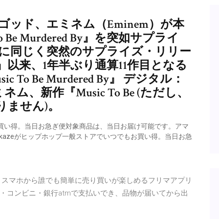
プ・ゴッド、エミネム（Eminem）が本
Be Murdered By』を突如サプライ
8月に同じく突然のサプライズ・リリー
e』以来、1年半ぶり通算11作目となる
c To Be Murdered By』 デジタル：
ネム、新作『Music To Be (ただし、
りません)。
買い得。当日お急ぎ便対象商品は、当日お届け可能です。アマ
ikazeがヒップホップ一般ストアでいつでもお買い得。当日お急
は、スマホから誰でも簡単に売り買いが楽しめるフリマアプリ
・コンビニ・銀行atmで支払いでき、品物が届いてから出