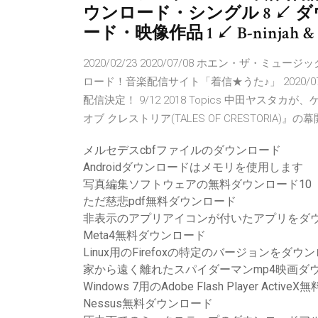
ウンロード・シングル 8 ↙ ダ
ード・映像作品 1 ↙ B-ninjah & 
2020/02/23 2020/07/08 ホエン・ザ・ミュー
ロード！音楽配信サイト「着信★うた♪」 2020/
配信決定！ 9/12 2018 Topics 中田ヤ
オブ クレストリア(TALES OF CRESTORIA)』
メルセデスcbfファイルのダウンロード
Androidダウンロードはメモリを使用します
写真編集ソフトウェアの無料ダウンロード10
ただ慈悲pdf無料ダウンロード
非表示のアプリアイコンが付いたアプリをダ
Meta4無料ダウンロード
Linux用のFirefoxの特定のバージョンをダウ
家から遠く離れたスパイダーマンmp4映画ダ
Windows 7用のAdobe Flash Player Acti
Nessus無料ダウンロード