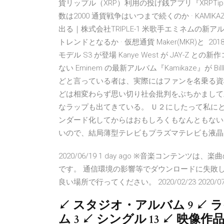
貨リップル（XRP）利用の投げ銭アプリ『XRPTipBo
数は2000 通貨戦争はいつまで続くのか · KAM
出る｜株式会社TRIPLE-1 米歌手エミネムの新ア
トレンドとなるか · 仮想通貨 Maker(MKR)と 2
モデル S3 が登場 Kanye West が JAY-Z との
ない Eminem の最新アルバム『Kamikaze』が B
どと言っている者は、実際にはファンを名乗る資
どは相変わらず思い切り社会批判をぶちかまして
なラップも出てきている。 Ｕ２にしたって私に
ンダード化してからはおもしろくもなんともない
いので、結局薄型テレビもプラズマテレビも液晶
2020/06/19 1 day ago ※音楽コンテ
です。 通信環境の影響等でダウンロードに失敗
良い場所で行ってください。 2020/02/23 2020/07
↙ スタジオ・アルバム 9 ↙ 
ム 3 ↙ シングル 13 ↙ 映像作