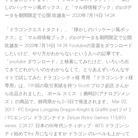
しのパッケージ風ボックス」と「マル得情報ブック」のpdfデ
ータを期間限定で公開 吹越友一 2020年7月14日 14:24
「ドラゴンクエストタクト」、「懐かしのパッケージ風ボッ
クス」と「マル得情報ブック」のpdfデータを期間限定で公開
吹越友一 2020年7月14日 14:24 Youtubeの音源をダウンロード
したいけど、やり方がわからないという人への記事です。
「youtube ダウンロード」と検索してみたけど、いろいろ出
てきてどれがいいのかわからなくて、とりあえずいろんなサ
イトで試してみた ドラゴンシティ様 専用 『ドラゴンシティ様
専用』は、191回の取引実績を持つ Scott プロフ必読 さんか
ら出品されました。 ポール スミス （ 腕時計(アナログ)/メン
ズ ）の商品で、静岡県から2~3日で発送されます。 Mar 02,
2017 · PC Engine Longplay Dragon Knight & Graffiti part 2 of 2
/ PCエンジン ドラゴンナイト Zetuei Retro Games 113,810
views. 2:24:27. 日本の80年代シティポップ - 80'S ドラゴン シ
ティ始めて8ヶ月になりますが ドラゴン のレベルも上がって