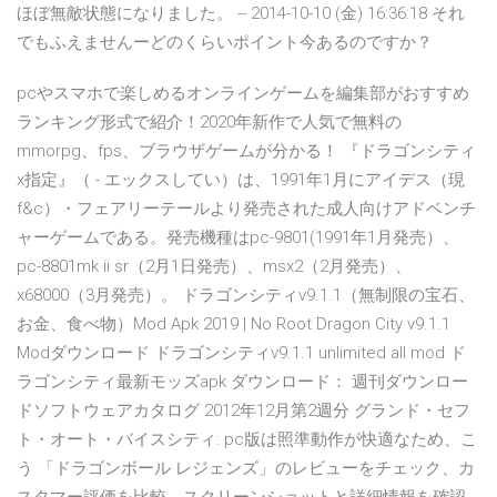
ほぼ無敵状態になりました。 -- 2014-10-10 (金) 16:36:18 それ
でもふえませんーどのくらいポイント今あるのですか？
pcやスマホで楽しめるオンラインゲームを編集部がおすすめ
ランキング形式で紹介！2020年新作で人気で無料の
mmorpg、fps、ブラウザゲームが分かる！ 『ドラゴンシティ
x指定』（ - エックスしてい）は、1991年1月にアイデス（現
f&c）・フェアリーテールより発売された成人向けアドベンチ
ャーゲームである。発売機種はpc-9801(1991年1月発売）、
pc-8801mk ii sr（2月1日発売）、msx2（2月発売）、
x68000（3月発売）。 ドラゴンシティv9.1.1（無制限の宝石、
お金、食べ物）Mod Apk 2019 | No Root Dragon City v9.1.1
Modダウンロード ドラゴンシティv9.1.1 unlimited all mod ド
ラゴンシティ最新モッズapk ダウンロード： 週刊ダウンロー
ドソフトウェアカタログ 2012年12月第2週分 グランド・セフ
ト・オート・バイスシティ: pc版は照準動作が快適なため、こ
う ‎「ドラゴンボール レジェンズ」のレビューをチェック、カ