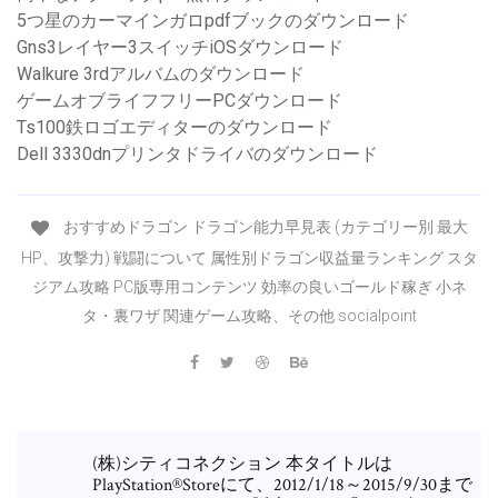
5つ星のカーマインガロpdfブックのダウンロード
Gns3レイヤー3スイッチiOSダウンロード
Walkure 3rdアルバムのダウンロード
ゲームオブライフフリーPCダウンロード
Ts100鉄ロゴエディターのダウンロード
Dell 3330dnプリンタドライバのダウンロード
おすすめドラゴン ドラゴン能力早見表 (カテゴリー別 最大
HP、攻撃力) 戦闘について 属性別ドラゴン収益量ランキング スタ
ジアム攻略 PC版専用コンテンツ 効率の良いゴールド稼ぎ 小ネ
タ・裏ワザ 関連ゲーム攻略、その他 socialpoint
(株)シティコネクション 本タイトルは
PlayStation®Storeにて、2012/1/18～2015/9/30まで