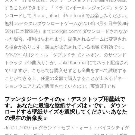
スタマー評価を比較、スクリーンショットと詳細情報を確認
することができます。「ドラゴンボール レジェンズ」をダウ
ンロードしてiPhone、iPad、iPod touchでお楽しみください。
無料pcデジタルダウンロードゲームが2013年3月31日午後3時
59分(日本標準時）までにorigin.comでダウンロードされなか
った場合、権利は失われます。提供されるゲームは変更され
る場合があります。製品が販売されている地域で有効です。
PSN/XBLA用タイトル「ダブルドラゴン ネオン」のサウンド
トラック（45曲入り）が、Jake Kaufmanにてネット配信され
ていますが、こちらでは購入せずとも全曲をすべて試聴する
ことができる上、任意の金額で購入することが出来るドネー
ションウェア方式で販売されているので、実質0円でも
ファンタジー シティのpc・デスクトップ用壁紙で
す。 あなたに最適な壁紙サイズは x です。 ダウン
ロードする壁紙サイズを選択してください : あなた
の現在の解像度 x
Jun 21, 2009 · pcグランド・セフト・オート・バイスシティダ