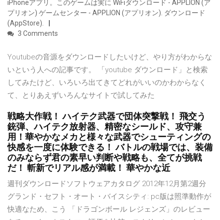
iPhoneアプリ。このゲームは実に WiFiダウンロード - APPLION (ア
プリオン) ゲームセンター - APPLION (アプリオン). ダウンロード
(AppStore).
3 Comments
Youtubeの音源をダウンロードしたいけど、やり方がわからな
いという人への記事です。 「youtube ダウンロード」と検索
してみたけど、いろいろ出てきてどれがいいのかわからなく
て、とりあえずいろんなサイトで試してみた
戦略大作戦！ ハイテク武器で団体突撃戦！ 飛交う
銃弾、ハイテク放射器、精密なシールド、攻守兼
用！華やかなメカと様々な武器でシューティングの
快感を一度に体験できる！ バトルの戦場では、装備
のみならず君の素早い判断や戦略も、全てが挑戦
だ！ 斬新でリアル感が満載！ 華やかな近
週刊ダウンロードソフトウェアカタログ 2012年12月第2週分
グランド・セフト・オート・バイスシティ: pc版は照準動作が
快適なため、こう ‎「ドラゴンボール レジェンズ」のレビュー