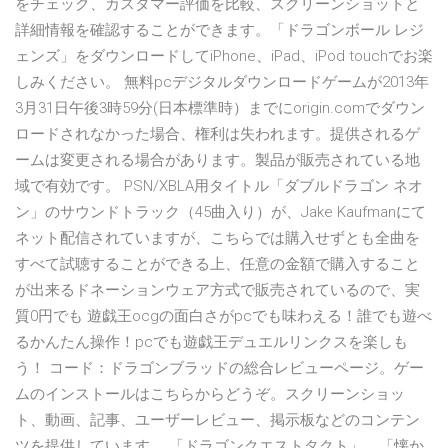
をチェック、カスタマー評価を比較、スクリーンショットと
詳細情報を確認することができます。「ドラゴンボール レジ
ェンズ」をダウンロードしてiPhone、iPad、iPod touchでお楽
しみください。 無料pcデジタルダウンロードゲームが2013年
3月31日午後3時59分(日本標準時）までにorigin.comでダウン
ロードされなかった場合、権利は失われます。提供されるゲ
ームは変更される場合があります。製品が販売されている地
域で有効です。 PSN/XBLA用タイトル「ダブルドラゴン ネオ
ン」のサウンドトラック（45曲入り）が、Jake Kaufmanにて
ネット配信されていますが、こちらでは購入せずとも全曲を
すべて試聴することができる上、任意の金額で購入すること
が出来るドネーションウェア方式で販売されているので、実
質0円でも 遊戯王ocgの面白さがpcでも味わえる！誰でも遊べ
るかんたん操作！pcでも遊戯王デュエルリンクスを楽しも
う！ コード：ドラゴンブラッドの総合レビューページ。ゲー
ムのインストールはこちらからどうぞ。スクリーンショッ
ト、動画、記事、ユーザーレビュー、掲示板などのコンテン
ツを提供しています。 「ドラゴンクエストタクト」、「懐か