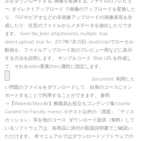
ルをダウンロードする; 画像を変換する; ファイルのプレビュ
ー; ダイレクトアップロード で画像のアップロードを変換した
り、 PDFやビデオなどの非画像アップロードの画像表現を生
成したり、任意のファイルからメタデータを抽出したりでき
ます。 form.file_field :attachments, multiple: true,
direct_upload: true %>. 2017年7月29日 JavaScriptでローカル
動画を、ファイルアップロード前のプレビュー用などに表示
する方法を説明します。 サンプルコード. Blob URLを作成し
て、それをvideo要素のsrc属性に指定します。
document. 利用した
い問題のファイルをダウンロードして、自身のコースにイン
ポートすることで利用することができます。 参照:
⇒【Waseda Moodle】教職員お役立ちコンテンツ集/Useful
Content for Faculty. memo: 小テスト以外の「課題」「ディス
カッション」等を他のコース ダウンロード提供（無料）して
いるソフトウェアは、各商品に添付の取扱説明書でご確認い
ただけます。 本マニュアルではダウンロードソフトウェアの