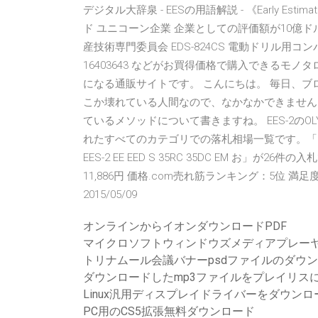
デジタル大辞泉 - EESの用語解説 - 《Early Es
ド ユニコーン企業 企業としての評価額が10億ドル
産技術専門委員会 EDS-824CS 電動ドリル用コンパ
16403643 などがお買得価格で購入できるモノタ
になる通販サイトです。 こんにちは。 毎日、ブ
こか壊れている人間なので、なかなかできません
ているメソッドについて書きますね。 EES-2のOLY
れたすべてのカテゴリでの落札相場一覧です。「まとめ 
EES-2 EE EED S 35RC 35DC EM お」が26
11,886円 価格.com売れ筋ランキング：5位 満足
2015/05/09
オンラインからイオンダウンロードPDF
マイクロソフトウィンドウズメディアプレーヤ
トリナムール会議バナーpsdファイルのダウ
ダウンロードしたmp3ファイルをプレイリス
Linux汎用ディスプレイドライバーをダウンロ
PC用のCS5拡張無料ダウンロード