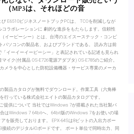
ル化しない、ダウンロード販売という
。（MP3は、それほどの音
ude E6410および E6510ビジネスノートブックPCは、 TCOを削減しなが
ルコラボレーションに 劇的な進歩をもたらします。信頼性
/12 Eee PC（イーピーシー）とは、台湾のエイスーステック・コンピ
ノートパソコンの製品名、およびブランドである。 読み方は前
ト上で「イーイーイーピーシー」と表記されている記述も見られ
(付属品 OS-E726電源アダプタ) OS-E785のご紹介。
カメラを中心とした防犯設備機器・サービス専業のメーカ
64」の製品カタログが無料でダウンロード。作業工具（六角棒
を行っている株式会社エイトの製品カタログです。
メディアご提供について 当社ではWindows 7が搭載された当社製パ
Windows 7 64bitへ、64bit版のWindows 7をお使いの場
メディアを販売しております。 EPX-64Sは8ビットの入出力ポー
B接続のデジタルIOボードです。 ポート単位で同時出力、同