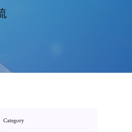
流
Category