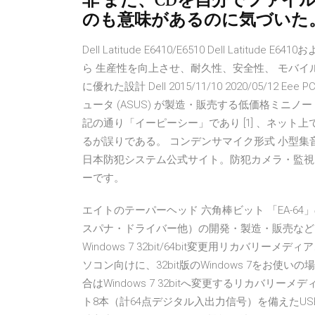
非 また、CDを自分でファイ
のも意味があるのに気づいた
Dell Latitude E6410/E6510 Dell Latit
ら 生産性を向上させ、耐久性、安全性、 モバイ
に優れた設計 Dell 2015/11/10 2020/05
ュータ (ASUS) が製造・販売する低価格ミニ
記の通り「イーピーシー」であり [1] 、ネッ
るが誤りである。 コンデンサマイク形式 小型集音マイク
日本防犯システム公式サイト。防犯カメラ・監視
ーです。
エイトのテーパーヘッド 六角棒ビット 「EA-
スパナ・ドライバー他）の開発・製造・販売など
Windows 7 32bit/64bit変更用リカバリー
ソコン向けに、32bit版のWindows 7をお使いの場合は
合はWindows 7 32bitへ変更するリカバリー
ト8本（計64点デジタル入出力信号）を備えたUS