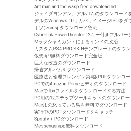
Ant man and the wasp free download hd
ジェイダヨンアン、アルバムのダウンロード
デルのWindows 10リカバリイメージISOを
ボソンcisspダウンロード急流
Cyber​​link PowerDirector 12キー
Mラクシャミカントによるインドの政治
カスタムPS4 PRO SKINテンプレートのダウ
仮想dj 9無料ダウンロード完全版
巨大な改造のダウンロード
帰省アルバムをダウンロード
医療法と倫理フレンゲン第4版PDFダウンロー
PCでのAmazon Primeビデオのダウンロード
Macで.fbxファイルをダウンロードする方法
PC用の12ステップツールキットのダウンロー
Mac用の怒っている鳥を無料でダウンロード
実行中のPDFダウンロードをキャッチ
Spotify + PCダウンロード
Messengerapp無料ダウンロード