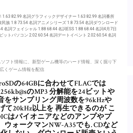
64年 1.63 82.99 名詞グラフィックデザイナー 1.63 82.99 名詞番所
名詞少数民族 1.8 73.54 名詞アニメシリーズ 1.8 73.54 名詞ダウンロード
68.44 名詞フェイシャル 1.88 68.44 名詞ESS 1.88 68.44 名詞4月7日
名詞8ビットパソコン 2.02 60.54 名詞デートイベント 2.02 60.54 名詞
ムソフト情報に、新型ゲーム機等のハード情報、深く掘り下
広くゲーム情報を配信.
croSDの64GBに合わせてFLACでは
56kb@sのMP3 分解能を24ビットや
音をサンプリング周波数を96kHzや
に上げて20kHz以上を 再生できるのが こ
のICはパイオニアなどのアンプやプ
ォークマンNW-A35でも. CDなど