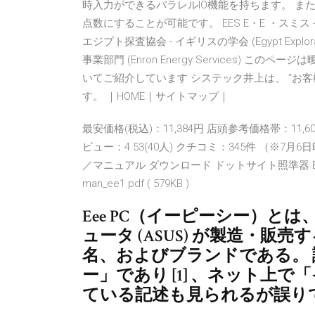
時入力ができるパラレルIO機能を持ちます。 
点数にすることが可能です。 EES E・E ・スミス - アメ
エジプト探査協会 - イギリスの学会 (Egypt Explo
事業部門 (Enron Energy Services) このペ
いてご紹介しています システック井上は、 “お
す。 ｜HOME｜サイトマップ｜
最安価格(税込)：11,384円 店頭参考価格帯：11,6
ビュー：4.53(40人) クチコミ：345件 （※7月6日時点） 
／マニュアル ダウンロード ドットサイト照準器 EE
man_ee1.pdf ( 579KB )
Eee PC（イーピーシー）
ュータ (ASUS) が製造・
名、およびブランドである。
ー」であり [1] 、ネット上
ている記述も見られるが誤り