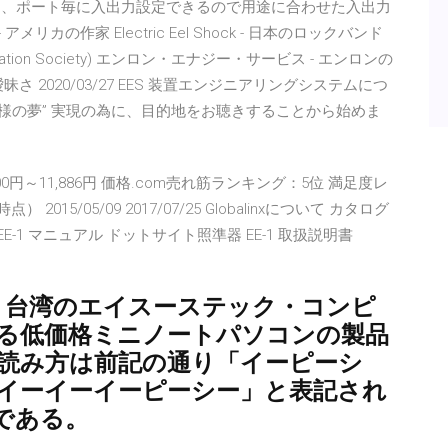
また、ポート毎に入出力設定できるので用途に合わせた入出力
リカの作家 Electric Eel Shock - 日本のロックバンド
ration Society) エンロン・エナジー・サービス - エンロンの
ージは曖昧さ 2020/03/27 EES 装置エンジニアリングシステムにつ
客様の夢” 実現の為に、目的地をお聴きすることから始めま
00円～11,886円 価格.com売れ筋ランキング：5位 満足度レ
2015/05/09 2017/07/25 Globalinxについて カタログ
-1 マニュアル ドットサイト照準器 EE-1 取扱説明書
とは、台湾のエイスーステック・コンピ
販売する低価格ミニノートパソコンの製品
 読み方は前記の通り「イーピーシ
で「イーイーイーピーシー」と表記され
である。