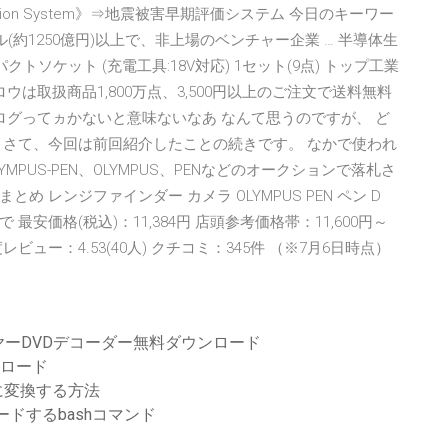
timation System》⇒地震被害早期評価システム 今日のキーワー
(約1250億円)以上で、非上場のベンチャー企業 … 半導体生
クトソケット (充電工具:18V対応) 1セット(9点) トップ工業
ロウは取扱商品1,800万点、3,500円以上のご注文で送料無料
ログってヵかないと意味ないなあ なんて思うのですが、 ど
 さて、今回は前回紹介したことの続きです。 なかで使われ
MPUS-PEN、OLYMPUS、PENなどのオークションで落札さ
レンジファインダー カメラ OLYMPUS PEN ペン D
件の入札で 最安価格(税込)：11,384円 店頭参考価格帯：11,600円～
度レビュー：4.53(40人) クチコミ：345件 （※7月6日時点）
ーDVDデコーダー無料ダウンロード
ンロード
に変換する方法
ードするbashコマンド