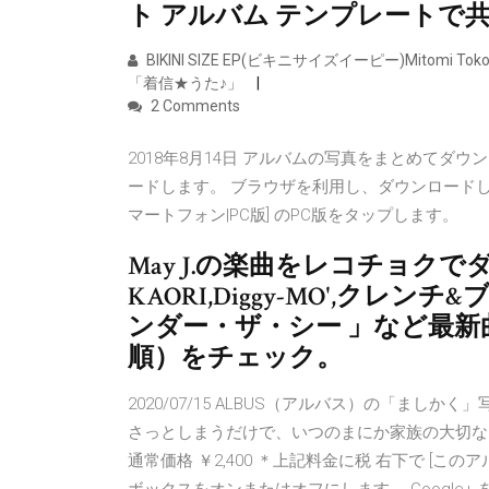
ト アルバム テンプレートで
BIKINI SIZE EP(ビキニサイズイーピー)Mitom
「着信★うた♪」
2 Comments
2018年8月14日 アルバムの写真をまとめてダ
ードします。 ブラウザを利用し、ダウンロードし
マートフォン|PC版] のPC版をタップします。
May J.の楽曲をレコチョクでダウン
KAORI,Diggy-MO',クレ
ンダー・ザ・シー 」など最
順）をチェック。
2020/07/15 ALBUS（アルバス）の「ま
さっとしまうだけで、いつのまにか家族の大切なアル
通常価格 ￥2,400 ＊上記料金に税 右下で [