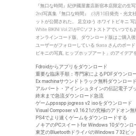
『無口な時間』紀伊國屋書店新宿本店限定の生写真
2nd写真集『無口な時間』（3月10日発売・光
ットが公開された。 足立ゆう ホワイトビキニ 写真集 アヴ
White BIKINI Vol.21がPCソフトスト
オンラインコード版、ダウンロード版はご購入後すぐにご利用可
ユーザーがフォローしている tkasa さんのボード「
ビキニの写真, ヒップホップアート」のアイデア
Fdroidからアプリをダウンロード
重要な臨床手順：専門家によるPDFダウンロ
Ex machinaサウンドトラック無料ダウンロー
アルバート・アインシュタインの伝記電子ブ
終末まで急流ダウンロード急流
ゲームppsspp jogress v2 isoをダウンロード
Visual Composer v3.16.21の究極のアド
PS4でより速くゲームをダウンロードする
ノキアのPCスイートfor Windows 10ダウン
東芝のBluetoothドライバのWindows 7 3