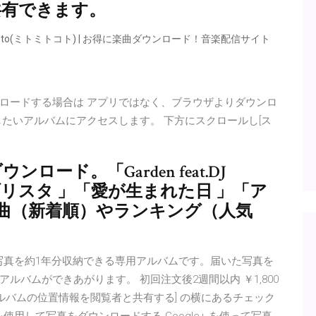
共有できます。
i Tokoto(ミトミトコト) | お得に楽曲ダウンロード！音楽配信サイト
ウンロードする場合は アプリではなく、ブラウザよりダウンロ
たいアルバムにアクセスします。 下方にスクロールし[ス
ロード。「Garden feat.DJ
ンチ&ブリスタ 」「愛が生まれた日 」「ア
新曲（新着順）やランキング（人気
しかく」写真を約1年分収納できる専用アルバムです。届いた写真を
バムができあがります。 初回注文後2週間以内 ￥1,800
このアルバムの位置情報を閲覧者と共有する] の横にあるチェック