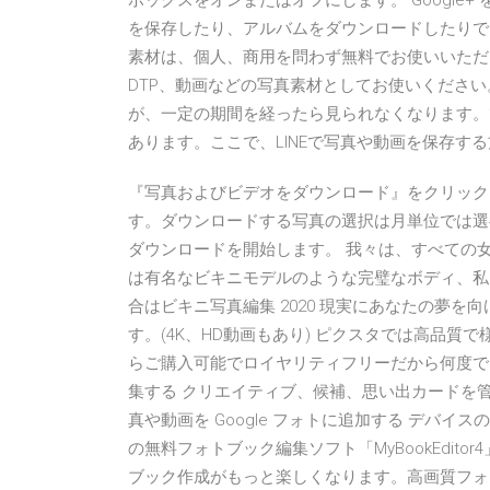
ボックスをオンまたはオフにします。 Google+ 
を保存したり、アルバムをダウンロードしたりで
素材は、個人、商用を問わず無料でお使いいただ
DTP、動画などの写真素材としてお使いください
が、一定の期間を経ったら見られなくなります。
あります。ここで、LINEで写真や動画を保存する方法
『写真およびビデオをダウンロード』をクリック
す。ダウンロードする写真の選択は月単位では選
ダウンロードを開始します。 我々は、すべての
は有名なビキニモデルのような完璧なボディ、私
合はビキニ写真編集 2020 現実にあなたの夢を向
す。(4K、HD動画もあり) ピクスタでは高品質
らご購入可能でロイヤリティフリーだから何度で
集する クリエイティブ、候補、思い出カードを管理
真や動画を Google フォトに追加する デバ
の無料フォトブック編集ソフト「MyBookEditor
ブック作成がもっと楽しくなります。高画質フォ