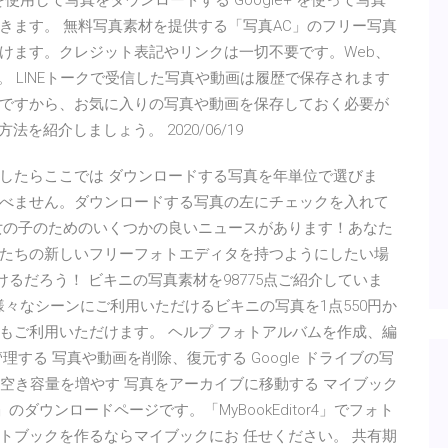
を使用して写真をダウンロードする Google+ を使って写真
きます。 無料写真素材を提供する「写真AC」のフリー写真
けます。クレジット表記やリンクは一切不要です。Web、
。 LINEトークで受信した写真や動画は履歴で保存されます
ですから、お気に入りの写真や動画を保存しておく必要が
を紹介しましょう。 2020/06/19
したらここでは ダウンロードする写真を年単位で選びま
べません。ダウンロードする写真の左にチェックを入れて
女の子のためのいくつかの良いニュースがあります！あなた
たちの新しいフリーフォトエディタを持つようにしたい場
けるだろう！ ビキニの写真素材を98775点ご紹介していま
で様々なシーンにご利用いただけるビキニの写真を1点550円か
もご利用いただけます。 ヘルプ フォトアルバムを作成、編
する 写真や動画を削除、復元する Google ドライブの写
イスの空き容量を増やす 写真をアーカイブに移動する マイブック
4」のダウンロードページです。「MyBookEditor4」でフォト
トブックを作るならマイブックにお 任せください。 共有期