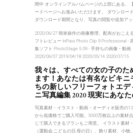
間中 オンラインアルバムページの上部にある、
ードページへお進みいただけます。 ダウンロード
ダウンロード期間となり、写真の閲覧や追加アップロー
2020/06/27 簡単操作の画像整理、配布が
フトレビュー InPixio Photo Clip 9 Pro
集ソフト PhotoStage 5.09 - 手持ちの
2020/06/07 2019/04/18 2020/05/14 2020/07/15
我々は、すべての女の子のた
ます！あなたは有名なビキニ
ちの新しいフリーフォトエデ
ニ写真編集 2020 現実にあ
写真素材・イラスト・動画・オーディオ販売の12
から低価格でご購入可能。3000万枚以上の素材
じて購入できるプランもご用意。 イラスト素材
（運動会,こどもの日,母の日）、飾り素材、小物、