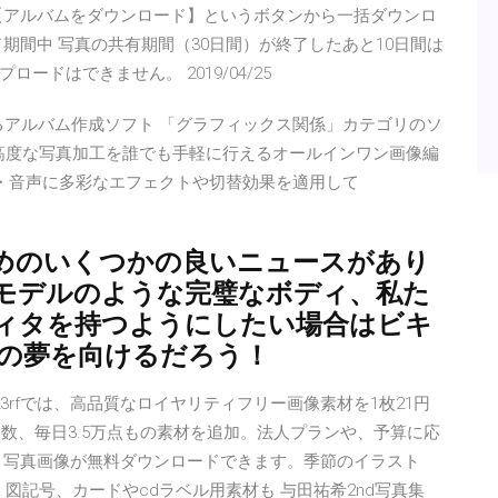
【アルバムをダウンロード】というボタンから一括ダウンロ
期間中 写真の共有期間（30日間）が終了したあと10日間は
ドはできません。 2019/04/25
おこえるアルバム作成ソフト 「グラフィックス関係」カテゴリのソ
fessional - 高度な写真加工を誰でも手軽に行えるオールインワン画像編
画像・動画・音声に多彩なエフェクトや切替効果を適用して
めのいくつかの良いニュースがあり
モデルのような完璧なボディ、私た
ィタを持つようにしたい場合はビキ
なたの夢を向けるだろう！
3rfでは、高品質なロイヤリティフリー画像素材を1枚21円
点数、毎日3.5万点もの素材を追加。法人プランや、予算に応
・写真画像が無料ダウンロードできます。季節のイラスト
図記号、カードやcdラベル用素材も 与田祐希2nd写真集